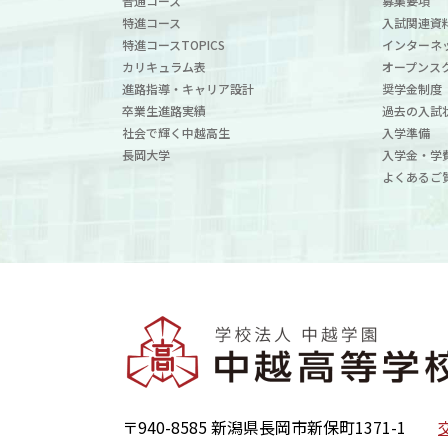
普通コース
募集要項
特進コース
入試関連資
特進コースTOPICS
インターネ
カリキュラム表
オープンス
進路指導・キャリア設計
奨学金制度
卒業生進路実績
過去の入試
社会で輝く中越高生
入学準備
長岡大学
入学金・学
よくあるご
〒940-8585 新潟県長岡市新保町1371-1