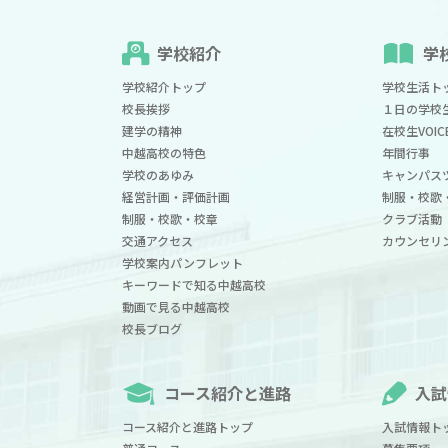
学校紹介
学
学校紹介トップ
学校生活ト
校長挨拶
１日の学校
建学の精神
在校生VOIC
中越高校の特色
年間行事
学校のあゆみ
キャンパス
経営計画・評価計画
制服・校歌
制服・校歌・校章
クラブ活動
交通アクセス
カウンセリ
学校案内パンフレット
キーワードで知る中越高校
動画で見る中越高校
校長ブログ
コース紹介と進路
入試
コース紹介と進路トップ
入試情報ト