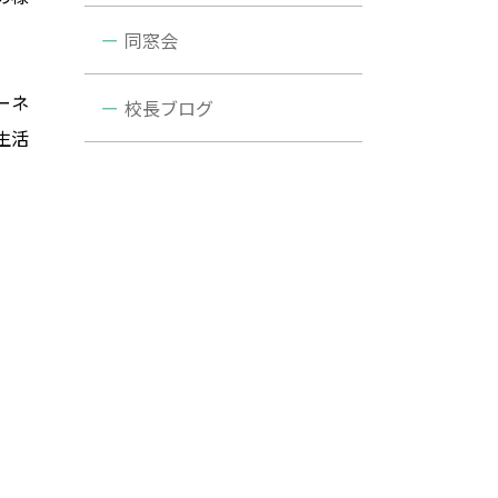
同窓会
ーネ
校長ブログ
生活