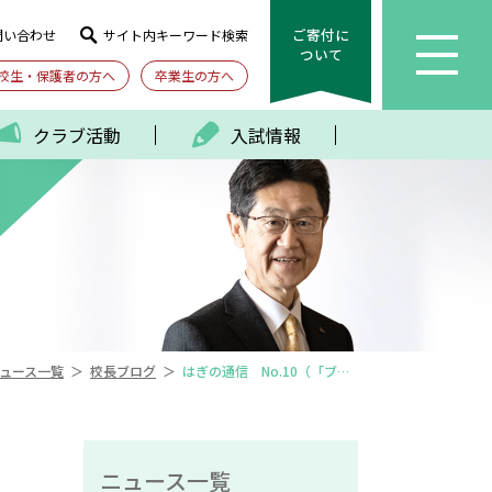
ご寄付に
問い合わせ
サイト内キーワード検索
ついて
校生・保護者の方へ
卒業生の方へ
クラブ活動
入試情報
＞
＞
ュース一覧
校長ブログ
はぎの通信 No.10（「ブスの25箇条」）
ニュース一覧