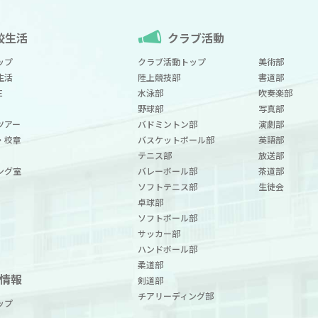
校生活
クラブ活動
ップ
クラブ活動トップ
美術部
生活
陸上競技部
書道部
E
水泳部
吹奏楽部
野球部
写真部
ツアー
バドミントン部
演劇部
・校章
バスケットボール部
英語部
テニス部
放送部
ング室
バレーボール部
茶道部
ソフトテニス部
生徒会
卓球部
ソフトボール部
サッカー部
ハンドボール部
柔道部
情報
剣道部
チアリーディング部
ップ