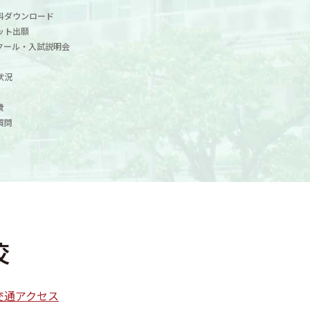
料ダウンロード
ット出願
クール・入試説明会
状況
費
質問
交通アクセス