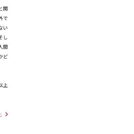
と関
外で
ない
そし
人間
かど
以上
…