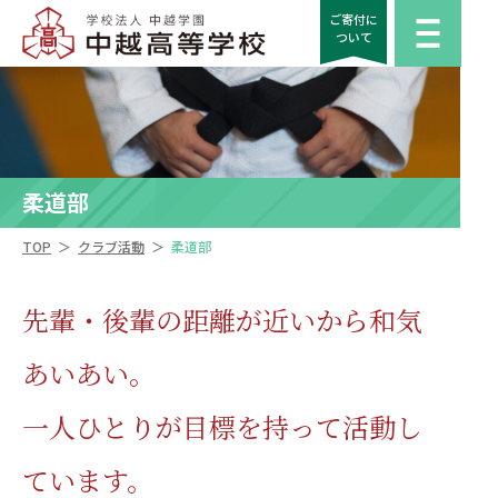
ご寄付に
ついて
柔道部
＞
＞
TOP
クラブ活動
柔道部
先輩・後輩の距離が近いから和気
あいあい。
一人ひとりが目標を持って活動し
ています。