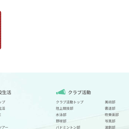
校生活
クラブ活動
ップ
クラブ活動トップ
美術部
生活
陸上競技部
書道部
E
水泳部
吹奏楽部
野球部
写真部
ツアー
バドミントン部
演劇部