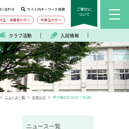
ご寄付に
問い合わせ
サイト内キーワード検索
ついて
校生・保護者の方へ
卒業生の方へ
クラブ活動
入試情報
＞
＞
＞
ニュース一覧
お知らせ
甲子園日記2018（7日目）
ニュース一覧