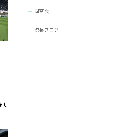
同窓会
校長ブログ
まし