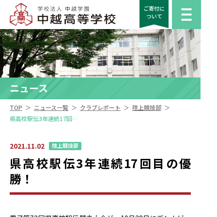
ご寄付に
ついて
ニュース
＞
＞
＞
＞
TOP
ニュース一覧
クラブレポート
陸上競技部
県高校駅伝3年連続17回目の優勝！
2021.11.02
陸上競技部
県高校駅伝3年連続17回目の優
勝！