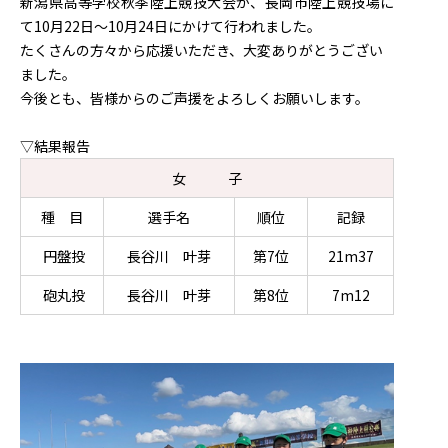
新潟県高等学校秋季陸上競技大会が、長岡市陸上競技場に
て10月22日～10月24日にかけて行われました。
たくさんの方々から応援いただき、大変ありがとうござい
ました。
今後とも、皆様からのご声援をよろしくお願いします。
▽結果報告
女 子
種 目
選手名
順位
記録
円盤投
長谷川 叶芽
第7位
21m37
砲丸投
長谷川 叶芽
第8位
7m12