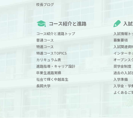
校長ブログ
コース紹介と進路
入試
コース紹介と進路トップ
入試情報ト
普通コース
募集要項
特進コース
入試関連資
特進コースTOPICS
インターネ
カリキュラム表
オープンス
進路指導・キャリア設計
奨学金制度
卒業生進路実績
過去の入試
社会で輝く中越高生
入学準備
長岡大学
入学金・学
よくあるご