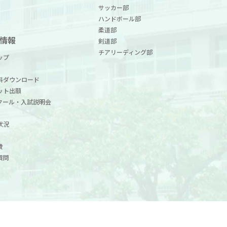
サッカー部
ハンドボール部
柔道部
情報
剣道部
チアリーディング部
ップ
料ダウンロード
ット出願
クール・入試説明会
状況
費
質問