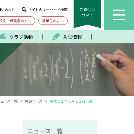
ご寄付に
問い合わせ
サイト内キーワード検索
ついて
校生・保護者の方へ
卒業生の方へ
クラブ活動
入試情報
＞
＞
ュース一覧
特進コース
平成２２年３月１２日（金）版
ニュース一覧