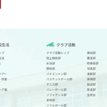
校生活
クラブ活動
ップ
クラブ活動トップ
美術部
生活
陸上競技部
書道部
E
水泳部
吹奏楽部
野球部
写真部
ツアー
バドミントン部
演劇部
・校章
バスケットボール部
英語部
テニス部
放送部
ング室
バレーボール部
茶道部
ソフトテニス部
生徒会
卓球部
ソフトボール部