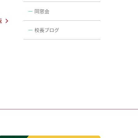
同窓会
版
校長ブログ