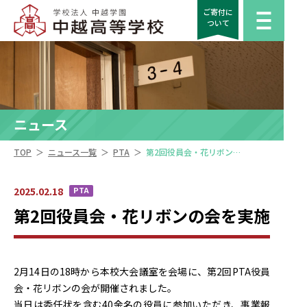
ご寄付に
ついて
ニュース
＞
＞
＞
TOP
ニュース一覧
PTA
第2回役員会・花リボンの会を実施
2025.02.18
PTA
第2回役員会・花リボンの会を実施
2月14日の18時から本校大会議室を会場に、第2回PTA役員
会・花リボンの会が開催されました。
当日は委任状を含む40余名の役員に参加いただき、事業報