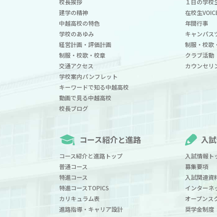
校長挨拶
１日の学校
建学の精神
在校生VOIC
中越高校の特色
年間行事
学校のあゆみ
キャンパス
経営計画・評価計画
制服・校歌
制服・校歌・校章
クラブ活動
交通アクセス
カウンセリ
学校案内パンフレット
キーワードで知る中越高校
動画で見る中越高校
校長ブログ
コース紹介と進路
入試
コース紹介と進路トップ
入試情報ト
普通コース
募集要項
特進コース
入試関連資
特進コースTOPICS
インターネ
カリキュラム表
オープンス
進路指導・キャリア設計
奨学金制度