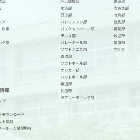
生活
陸上競技部
書道部
E
水泳部
吹奏楽部
野球部
写真部
ツアー
バドミントン部
演劇部
・校章
バスケットボール部
英語部
テニス部
放送部
ング室
バレーボール部
茶道部
ソフトテニス部
生徒会
卓球部
ソフトボール部
サッカー部
ハンドボール部
柔道部
情報
剣道部
チアリーディング部
ップ
料ダウンロード
ット出願
クール・入試説明会