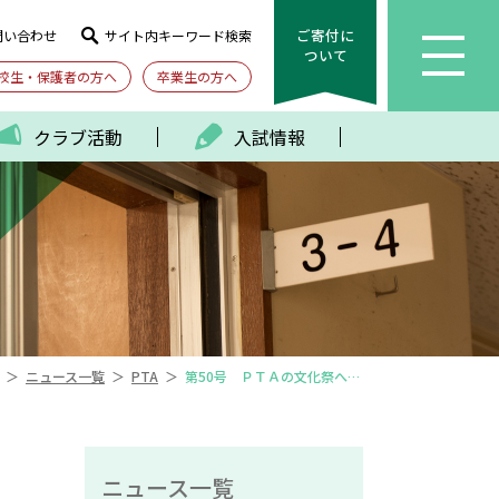
ご寄付に
問い合わせ
サイト内キーワード検索
ついて
校生・保護者の方へ
卒業生の方へ
クラブ活動
入試情報
＞
＞
＞
ニュース一覧
PTA
第50号 ＰＴＡの文化祭への参加、牛の角突きツアー、ストレッチ教室
ニュース一覧