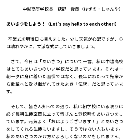
中越高等学校長 萩野 俊哉（はぎの・しゅんや）
あいさつをしよう！（
Let’s say hello to each other!
）
卒業式を明後日に控えました。少し天気が心配ですが、心
は晴れやかに、立派な式にしていきましょう。
さて、今日は「あいさつ」について一言。私は中越高校
はとてもあいさつのいい学校だと思っています。それは一
朝一夕に身に着いた習慣ではなく、長年にわたって先輩か
ら後輩へと受け継がれてきたよき「伝統」だと思っていま
す。
そして、皆さん知っての通り、私は朝学校にいる限りは
必ず毎朝生徒玄関に立って皆さんと登校時のあいさつをし
ています。元気よく「おはようございます！」とあいさつ
をしてくれる生徒もいますし、そうではない人もいます。
私のあいさつのかけ方がよろしくないのかもしれません。