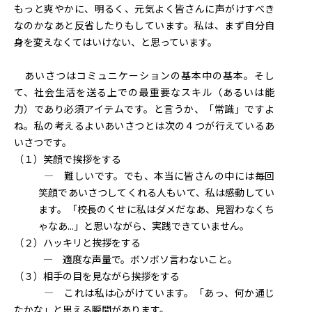
もっと爽やかに、明るく、元気よく皆さんに声がけすべき
なのかなあと反省したりもしています。私は、まず自分自
身を変えなくてはいけない、と思っています。
あいさつはコミュニケーションの基本中の基本。そし
て、社会生活を送る上での最重要なスキル（あるいは能
力）であり必須アイテムです。と言うか、「常識」ですよ
ね。私の考えるよいあいさつとは次の４つが行えているあ
いさつです。
（１）笑顔で挨拶をする
― 難しいです。でも、本当に皆さんの中には毎回
笑顔であいさつしてくれる人もいて、私は感動してい
ます。「校長のくせに私はダメだなあ、見習わなくち
ゃなあ...」と思いながら、実践できていません。
（２）ハッキリと挨拶をする
― 適度な声量で。ボソボソ言わないこと。
（３）相手の目を見ながら挨拶をする
― これは私は心がけています。「あっ、何か通じ
たかな」と思える瞬間があります。