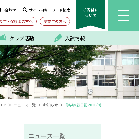
ご寄付に
問い合わせ
サイト内キーワード検索
ついて
校生・保護者の方へ
卒業生の方へ
クラブ活動
入試情報
＞
＞
＞
TOP
ニュース一覧
お知らせ
修学旅行日記2018(9)
ニュース一覧