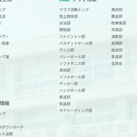
ップ
クラブ活動トップ
美術部
生活
陸上競技部
書道部
E
水泳部
吹奏楽部
野球部
写真部
ツアー
バドミントン部
演劇部
・校章
バスケットボール部
英語部
テニス部
放送部
ング室
バレーボール部
茶道部
ソフトテニス部
生徒会
卓球部
ソフトボール部
サッカー部
ハンドボール部
柔道部
情報
剣道部
チアリーディング部
ップ
料ダウンロード
ット出願