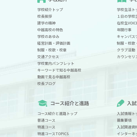
学校紹介トップ
学校生活ト
校長挨拶
１日の学校
建学の精神
在校生VOIC
中越高校の特色
年間行事
学校のあゆみ
キャンパス
経営計画・評価計画
制服・校歌
制服・校歌・校章
クラブ活動
交通アクセス
カウンセリ
学校案内パンフレット
キーワードで知る中越高校
動画で見る中越高校
校長ブログ
コース紹介と進路
入試
コース紹介と進路トップ
入試情報ト
普通コース
募集要項
特進コース
入試関連資
特進コースTOPICS
インターネ