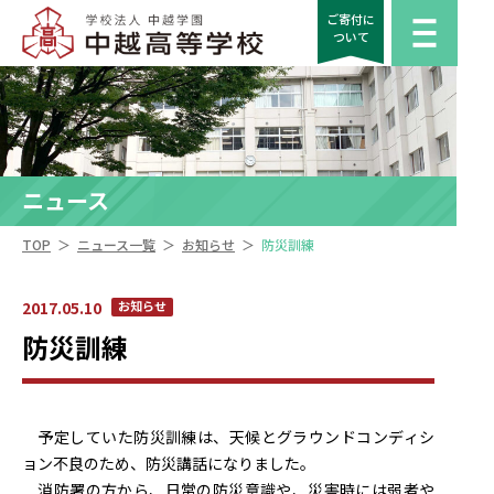
ご寄付に
ついて
ニュース
＞
＞
＞
TOP
ニュース一覧
お知らせ
防災訓練
2017.05.10
お知らせ
防災訓練
予定していた防災訓練は、天候とグラウンドコンディシ
ョン不良のため、防災講話になりました。
消防署の方から、日常の防災意識や、災害時には弱者や