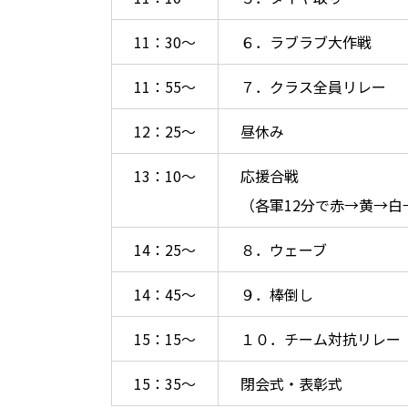
11：30～
６．ラブラブ大作戦
11：55～
７．クラス全員リレー
12：25～
昼休み
13：10～
応援合戦
（各軍12分で赤→黄→白
14：25～
８．ウェーブ
14：45～
９．棒倒し
15：15～
１０．チーム対抗リレー
15：35～
閉会式・表彰式