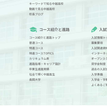
キーワードで知る中越高校
動画で見る中越高校
校長ブログ
コース紹介と進路
入試
コース紹介と進路トップ
入試情報ト
普通コース
募集要項
特進コース
入試関連資
特進コースTOPICS
インターネ
カリキュラム表
オープンス
進路指導・キャリア設計
奨学金制度
卒業生進路実績
過去の入試
社会で輝く中越高生
入学準備
長岡大学
入学金・学
よくあるご