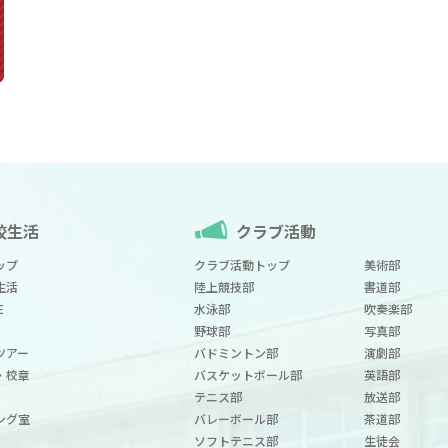
校生活
クラブ活動
ップ
クラブ活動トップ
美術部
生活
陸上競技部
書道部
E
水泳部
吹奏楽部
野球部
写真部
ツアー
バドミントン部
演劇部
・校章
バスケットボール部
英語部
テニス部
放送部
ング室
バレーボール部
茶道部
ソフトテニス部
生徒会