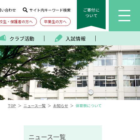
ご寄付に
問い合わせ
サイト内キーワード検索
ついて
校生・保護者の方へ
卒業生の方へ
クラブ活動
入試情報
＞
＞
＞
TOP
ニュース一覧
お知らせ
体育祭について
ニュース一覧