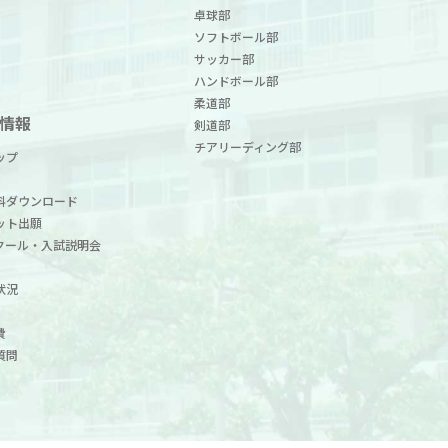
卓球部
ソフトボール部
サッカー部
ハンドボール部
柔道部
情報
剣道部
チアリーディング部
ップ
料ダウンロード
ット出願
クール・入試説明会
状況
費
質問