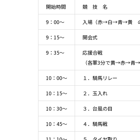
開始時間
競 技 名
9：00～
入場（赤→白→青→黄 
9：15～
開会式
9：35～
応援合戦
（各軍3分で黄→赤→青
10：00～
１．騎馬リレー
10：15～
２．玉入れ
10：30～
３．台風の目
10：45～
４．騎馬戦
11：10～
５．タイヤ取り