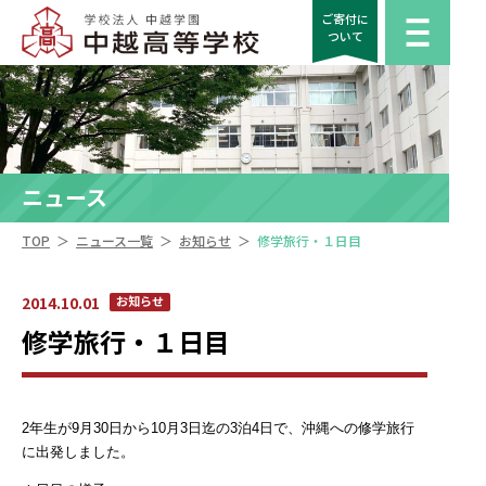
ご寄付に
ついて
ニュース
＞
＞
＞
TOP
ニュース一覧
お知らせ
修学旅行・１日目
2014.10.01
お知らせ
修学旅行・１日目
2年生が9月30日から10月3日迄の3泊4日で、沖縄への修学旅行
に出発しました。