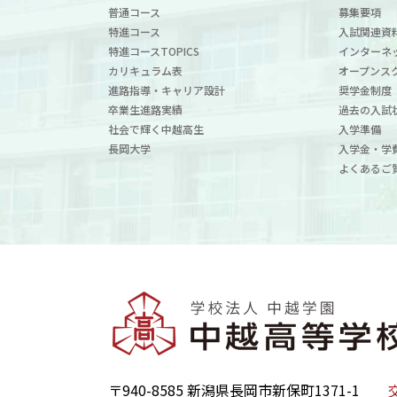
普通コース
募集要項
特進コース
入試関連資
特進コースTOPICS
インターネ
カリキュラム表
オープンス
進路指導・キャリア設計
奨学金制度
卒業生進路実績
過去の入試
社会で輝く中越高生
入学準備
長岡大学
入学金・学
よくあるご
〒940-8585 新潟県長岡市新保町1371-1