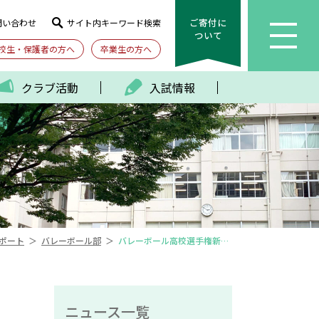
ご寄付に
問い合わせ
サイト内キーワード検索
ついて
校生・保護者の方へ
卒業生の方へ
クラブ活動
入試情報
＞
＞
ポート
バレーボール部
バレーボール高校選手権新潟県予選 男子結果
ニュース一覧