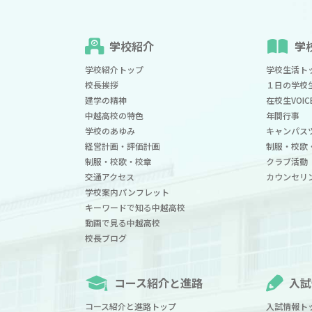
学校紹介
学
学校紹介トップ
学校生活ト
校長挨拶
１日の学校
建学の精神
在校生VOIC
中越高校の特色
年間行事
学校のあゆみ
キャンパス
経営計画・評価計画
制服・校歌
制服・校歌・校章
クラブ活動
交通アクセス
カウンセリ
学校案内パンフレット
キーワードで知る中越高校
動画で見る中越高校
校長ブログ
コース紹介と進路
入試
コース紹介と進路トップ
入試情報ト