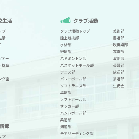
校生活
クラブ活動
ップ
クラブ活動トップ
美術部
生活
陸上競技部
書道部
E
水泳部
吹奏楽部
野球部
写真部
ツアー
バドミントン部
演劇部
・校章
バスケットボール部
英語部
テニス部
放送部
ング室
バレーボール部
茶道部
ソフトテニス部
生徒会
卓球部
ソフトボール部
サッカー部
ハンドボール部
柔道部
情報
剣道部
チアリーディング部
ップ