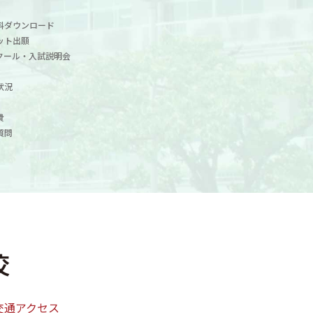
料ダウンロード
ット出願
クール・入試説明会
状況
費
質問
交通アクセス