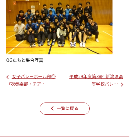
OGたちと集合写真
女子バレーボール部⑪
平成29年度第38回新潟県高
『吹奏楽部・チア…
等学校バレ…
一覧に戻る