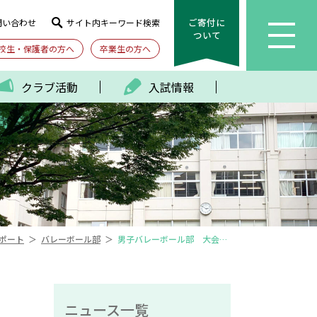
ご寄付に
問い合わせ
サイト内キーワード検索
ついて
校生・保護者の方へ
卒業生の方へ
クラブ活動
入試情報
＞
＞
ポート
バレーボール部
男子バレーボール部 大会結果報告（12～1月）
ニュース一覧