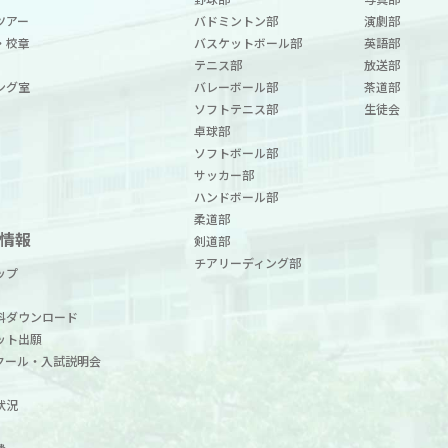
ツアー
バドミントン部
演劇部
・校章
バスケットボール部
英語部
テニス部
放送部
ング室
バレーボール部
茶道部
ソフトテニス部
生徒会
卓球部
ソフトボール部
サッカー部
ハンドボール部
柔道部
情報
剣道部
チアリーディング部
ップ
料ダウンロード
ット出願
クール・入試説明会
状況