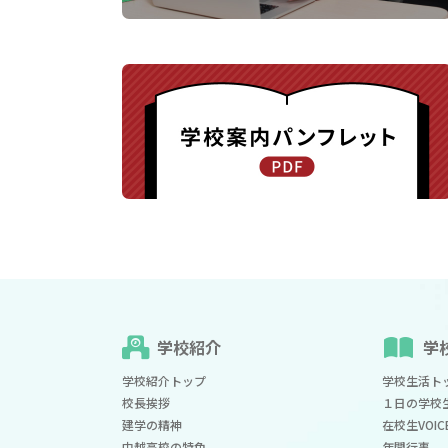
学校紹介
学
学校紹介トップ
学校生活ト
校長挨拶
１日の学校
建学の精神
在校生VOIC
中越高校の特色
年間行事