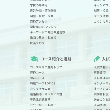
学校のあゆみ
キャンパス
経営計画・評価計画
制服・校歌
制服・校歌・校章
クラブ活動
交通アクセス
カウンセリ
学校案内パンフレット
キーワードで知る中越高校
動画で見る中越高校
校長ブログ
コース紹介と進路
入試
コース紹介と進路トップ
入試情報ト
普通コース
募集要項
特進コース
入試関連資
特進コースTOPICS
インターネ
カリキュラム表
オープンス
進路指導・キャリア設計
奨学金制度
卒業生進路実績
過去の入試
社会で輝く中越高生
入学準備