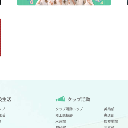
校生活
クラブ活動
ップ
クラブ活動トップ
美術部
生活
陸上競技部
書道部
E
水泳部
吹奏楽部
野球部
写真部