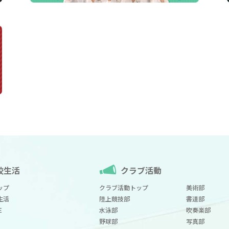
校生活
クラブ活動
ップ
クラブ活動トップ
美術部
生活
陸上競技部
書道部
E
水泳部
吹奏楽部
野球部
写真部