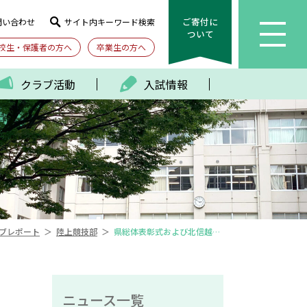
ご寄付に
問い合わせ
サイト内キーワード検索
ついて
校生・保護者の方へ
卒業生の方へ
クラブ活動
入試情報
＞
＞
ブレポート
陸上競技部
県総体表彰式および北信越総体壮行会
ニュース一覧