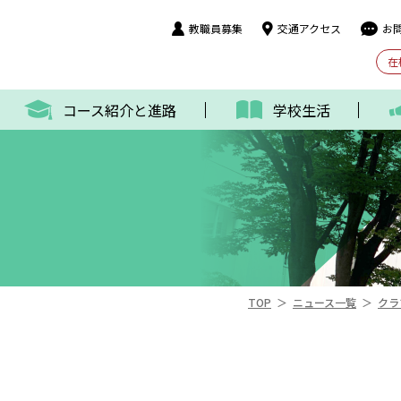
教職員募集
交通アクセス
お
在
コース紹介と進路
学校生活
＞
＞
TOP
ニュース一覧
クラ