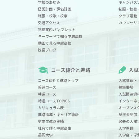
学校のあゆみ
キャンパス
経営計画・評価計画
制服・校歌
制服・校歌・校章
クラブ活動
交通アクセス
カウンセリ
学校案内パンフレット
キーワードで知る中越高校
動画で見る中越高校
校長ブログ
コース紹介と進路
入試
コース紹介と進路トップ
入試情報ト
普通コース
募集要項
特進コース
入試関連資
特進コースTOPICS
インターネ
カリキュラム表
オープンス
進路指導・キャリア設計
奨学金制度
卒業生進路実績
過去の入試
社会で輝く中越高生
入学準備
長岡大学
入学金・学