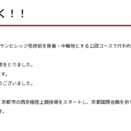
く！！
のサンビレッジ弥彦前を発着・中継地とする公認コースで行われ
間賞をとりました。
ます。
うございました。
30に、京都市の西京極陸上競技場をスタートし、京都国際会館を折
す。