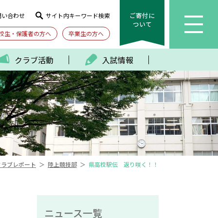
ご寄付に
問い合わせ
サイト内キーワード検索
ついて
校生・保護者の方へ
卒業生の方へ
クラブ活動
入試情報
＞
＞
クラブレポート
陸上競技部
県高校駅伝 返り咲く！！
ニュース一覧