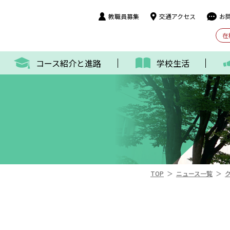
教職員募集
交通アクセス
お
在
コース紹介と進路
学校生活
＞
＞
TOP
ニュース一覧