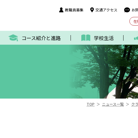
教職員募集
交通アクセス
お
在
コース紹介と進路
学校生活
＞
＞
TOP
ニュース一覧
ク