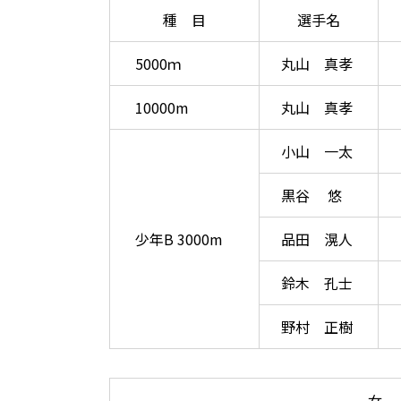
種 目
選手名
5000ｍ
丸山 真孝
10000m
丸山 真孝
小山 一太
黒谷 悠
少年B 3000m
品田 滉人
鈴木 孔士
野村 正樹
女