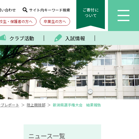
ご寄付に
問い合わせ
サイト内キーワード検索
ついて
校生・保護者の方へ
卒業生の方へ
クラブ活動
入試情報
＞
＞
ラブレポート
陸上競技部
新潟県選手権大会 結果報告
ニュース一覧