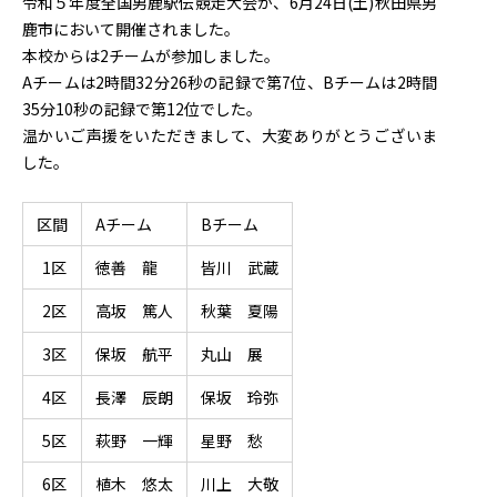
令和５年度全国男鹿駅伝競走大会が、6月24日(土)秋田県男
鹿市において開催されました。
本校からは2チームが参加しました。
Aチームは2時間32分26秒の記録で第7位、Bチームは2時間
35分10秒の記録で第12位でした。
温かいご声援をいただきまして、大変ありがとうございま
した。
区間
Aチーム
Bチーム
1区
徳善 龍
皆川 武蔵
2区
高坂 篤人
秋葉 夏陽
3区
保坂 航平
丸山 展
4区
長澤 辰朗
保坂 玲弥
5区
萩野 一輝
星野 愁
6区
植木 悠太
川上 大敬