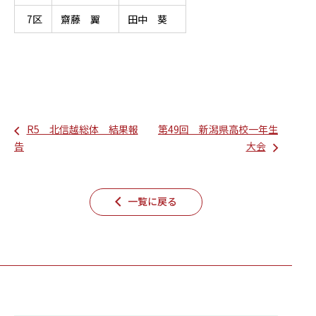
7区
齋藤 翼
田中 葵
R5 北信越総体 結果報
第49回 新潟県高校一年生
告
大会
一覧に戻る