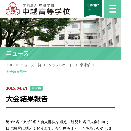
ご寄付に
ついて
ニュース
＞
＞
＞
＞
TOP
ニュース一覧
クラブレポート
卓球部
大会結果報告
2015.04.24
卓球部
大会結果報告
男子6名・女子1名の新入部員を迎え、総勢19名で大会に向け
日々練習に励んでおります。今年度もよろしくお願いいたしま