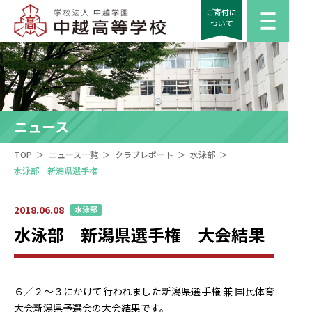
ご寄付に
ついて
ニュース
＞
＞
＞
＞
TOP
ニュース一覧
クラブレポート
水泳部
水泳部 新潟県選手権 大会結果
2018.06.08
水泳部
水泳部 新潟県選手権 大会結果
６／２～３にかけて行われました新潟県選手権 兼 国民体育
大会新潟県予選会の大会結果です。