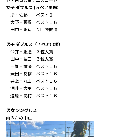
ト・白竜公園テニスコート
女子 ダブルス
(５ペア出場）
堤・佐藤 ベスト８
大野・藤崎 ベスト１６
田中・渡辺 ２回戦敗退
男子 ダブルス（７ペア出場）
今井・渡邉
３位入賞
田中・堀口
３位入賞
三好・滝澤 ベスト１６
兼田・髙橋 ベスト１６
井上・丸山 ベスト１６
酒井・大平 ベスト１６
遠藤・高村 ベスト１６
男女 シングルス
雨のため中止