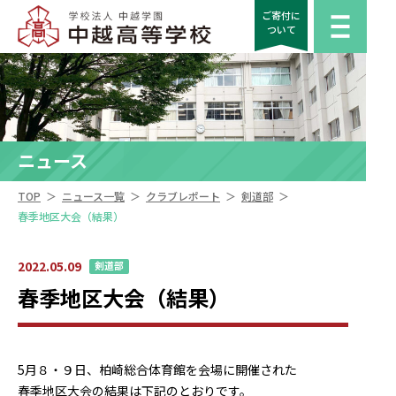
ご寄付に
ついて
ニュース
＞
＞
＞
＞
TOP
ニュース一覧
クラブレポート
剣道部
春季地区大会（結果）
2022.05.09
剣道部
春季地区大会（結果）
5月８・９日、柏崎総合体育館を会場に開催された
春季地区大会の結果は下記のとおりです。