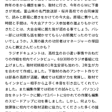
昨年の冬から構想を練り、取材に行き、今年のＧＷに下書
きが完成。富山県の名門放送部・桜井高校での合同練習
で、読みと原稿に磨きをかけての今大会。原稿に費やした
時間と手間は、今大会アナウンス参加者の誰よりもかけて
きたことは、大会会場に居た皆が認める事でしょう。バレ
ー部には何度も話を聞かせてもらいお邪魔だったのではな
いでしょうか。入賞の最大の功労者はマネージャーの塚田
さんと勝又さんだったかも？
ラジオドキュメントは、高校生のお小遣い事情やおねだ
りの作戦を校内でインタビュー。6分30秒のラジオ番組に仕
上げました。取材初挑戦の1年生安部も加わり、2年生が力
を合わせて作成しました。下取材の為のアンケート作りで
は部長の高原が活躍。構成では松原が力を発揮し、取材で
もインタビュー相手から上手く本音を引き出してくれてい
ました。また編集作業では初めての試みとして、パソコン2
台をネットワークに繋いで2パートに分かれての作業も編集
のスピードアップに功を奏しました。しかし、何よりも、
放課後に校内での取材活動に協力してくださった多くの越