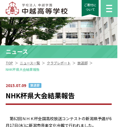
ご寄付に
ついて
ニュース
＞
＞
＞
＞
TOP
ニュース一覧
クラブレポート
放送部
NHK杯県大会結果報告
2015.07.09
放送部
NHK杯県大会結果報告
第62回ＮＨＫ杯全国高校放送コンテストの新潟県予選が6
月17日(水)に新潟市音楽文化会館で行われました。