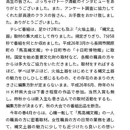
高生の皆さん、ぶっちゃけトーク満載のインタビューをあ
りがとうございました。また、アンケート調査に協力して
くれた部員達のクラスの皆さん、お手数をおかけ致しまし
た。ありがとうございました。
テレビ番組は、足かけ2年にも及ぶ「火焔土器」「縄文土
器」取材の集大成として作りました。規定ぎりぎり、7分58
秒で番組を何とか収めました。平成26年3月から長岡市関原
町の「馬高縄文館」や十日町市の「十日町博物館」に取
材。国宝を始め重要文化財の取材など、各館の職員の方々
からは多大なご協力をいただきました。取材をすればする
ほど、学べば学ぶほど、火焔土器をはじめとする縄文土器
の魅力をひしひしと感じるものの、その存在のあまりの大
きさに編集方針が定まらないまま、平成26年6月、昨年のＮ
ＨＫ杯県大会は下書き程度の作品で参加。当然入賞も無
し。昨秋からは新入生も巻き込んでの取材活動をするも、
編集方針が決まらず、秋の大会での番組出品を断念。
今年の春4月からは、心機一転して「馬高縄文館」の一人
の職員の方に密着取材。女性職員の方の日常の業務を通し
て、縄文土器の魅力に少しでも近づけたら良いとの想い