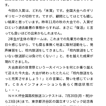
す。
今回の入賞は、どれも「末賞」です。全国大会へのギリ
ギリセーフの切符です。ですが、顧問としてはとても嬉し
い結果と思っています。昨年11月の秋の大会での、入賞ゼ
ロという過去最悪の事態からすれば、まさに「復活」と言
っても良いほどの出来かもしれません。
2年生が主体の現チームは、これまでの先輩方の偉大さを
日々感じながら、でも腐る事無く地道に取材活動をし、発
声練習をし、校内放送をしてきました。「校内放送をして
いない放送部には負けたくない！」と、冬を越えた成果が
現れてきました。
大会直前の体育祭という一大イベントを何とか乗り越え
て迎えた今大会。大会が終わったとたんに「校内放送をも
っと充実させましょう！」との言葉に、勢いを感じていま
す。ＣＢＡインフォメーションも長らく閉店状態だ
し・・・。
ＮＨＫ杯全国高校放送コンテストは、7月20日(月・祝)か
ら23日(木)まで、東京都渋谷区の国立オリンピック記念青