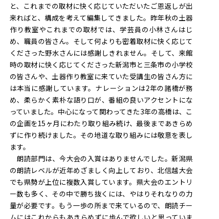
と、これまでの取材に快く応じていただいたご恩返しが出
来ればと、構成を考えて編集してきました。昨年秋の土器
作り教室やこれまでの取材では、学芸員の小林さんはじ
め、職員の皆さん。そして何よりも密着取材に快く応じて
くださった野水さんには感謝しきれません。そして、来館
時の取材に快く応じてくださった新潟市と三条市の小学校
の皆さんや、土器作り教室に来ていた受講生の皆さん方に
は本当に感謝しています。ナレーションは2年の諸橋が務
め、柔らかく素朴な語り口が、番組の良いアクセントにな
っていました。中心になって関わってきた3年の高橋は、こ
の企画を15ヶ月にわたり取り組み続け、最後まであきらめ
ずに作り続けました。その地道な取り組みには敬意を表し
ます。
朗読部門は、今大会の入賞はありませんでした。新潟県
の朗読レベルが近年めざましく向上しており、北信越大会
でも県勢が上位に複数入賞しています。県大会のエントリ
ー数も多く、その中で勝ち抜くには、やはりそれなりの力
量が必要です。もう一歩の所まで来ているので、朗読チー
ムにはこれからもあきらめずに歩んで欲しいと思っていま