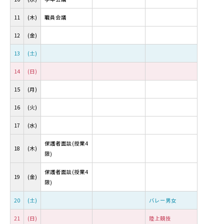
11
(木)
職員会議
12
(金)
13
(土)
14
(日)
15
(月)
16
(火)
17
(水)
保護者面談(授業4
18
(木)
限)
保護者面談(授業4
19
(金)
限)
20
(土)
バレー男女
21
(日)
陸上競技