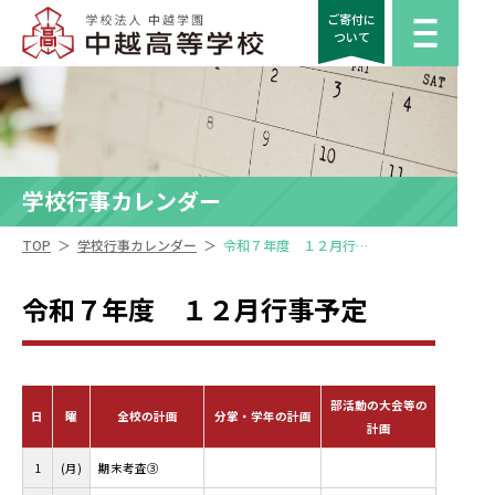
ご寄付に
ついて
学校行事カレンダー
＞
＞
TOP
学校行事カレンダー
令和７年度 １２月行事予定
令和７年度 １２月行事予定
部活動の大会等の
日
曜
全校の計画
分掌・学年の計画
計画
1
(月)
期末考査③