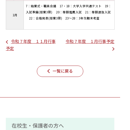
7：始業式・職員会議 17・18：大学入学共通テスト 19：
入試準備(授業3限) 20：専願推薦入試 21：専願選抜入試
1月
22：合格発表(授業3限) 23～28：3年生期末考査
令和７年度 １１月行事
令和７年度 １月行事予定
予定
一覧に戻る
在校生・保護者の方へ