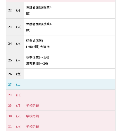
保護者面談(授業4
22
(月)
限)
保護者面談(授業4
23
(火)
限)
終業式(5限)
24
(水)
LHR(6限) 大清掃
冬季休業(～1/6)
25
(木)
温習期間(～26)
26
(金)
27
(土)
28
(日)
29
(月)
学校閉鎖
30
(火)
学校閉鎖
31
(水)
学校閉鎖