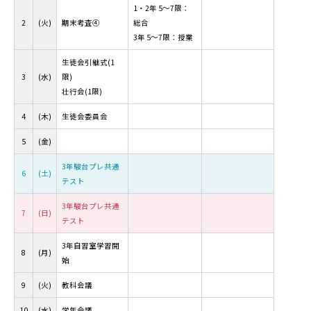
1・2年 5～7限：
2
(火)
期末考査④
総合
3年 5～7限：授業
生徒会引継式(1
3
(水)
限)
壮行会(1限)
4
(木)
生徒会委員会
5
(金)
3年駿台プレ共通
6
(土)
テスト
3年駿台プレ共通
7
(日)
テスト
3年自習室学習開
8
(月)
始
9
(火)
教科会議
10
(水)
学年会議