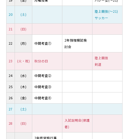
19
(金)
月曜授業
バレー女(～21)
陸上競技(～21)
20
(土)
サッカー
21
(日)
2年探理模試検
22
(月)
中間考査①
討会
陸上競技
23
(火・祝)
秋分の日
剣道
24
(水)
中間考査②
25
(木)
中間考査③
26
(金)
中間考査④
27
(土)
入試説明会(保護
28
(日)
者)
2年修学旅行事