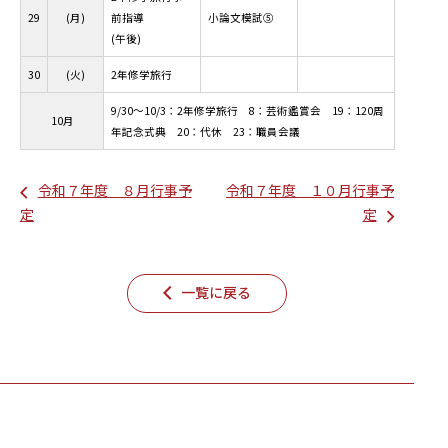
29
(月)
前指導
小論文模試⑤
(午後)
30
(火)
2年修学旅行
9/30～10/3：2年修学旅行 8：芸術鑑賞会 19：120周
10月
年記念式典 20：代休 23：職員会議
令和７年度 ８月行事予
令和７年度 １０月行事予
定
定
一覧に戻る