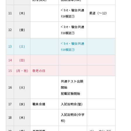
ﾍﾞﾈｯｾ・駿台共通
11
(木)
柔道（～12）
ﾃｽﾄ模試①
ﾍﾞﾈｯｾ・駿台共通
12
(金)
ﾃｽﾄ模試①
ﾍﾞﾈｯｾ・駿台共通
13
(土)
ﾃｽﾄ模試①
14
(日)
15
(月・祝)
敬老の日
共通テスト出願
16
(火)
開始
就職試験開始
17
(水)
職員会議
入試説明会(塾)
入試説明会(中学
18
(木)
校)