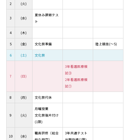
2
(火)
夏休み課題テス
3
(水)
ト
4
(木)
5
(金)
文化祭準備
陸上競技(～5)
6
(土)
文化祭
3年看護医療模
試③
7
(日)
2年看護医療模
試①
8
(月)
文化祭代休
月曜授業
9
(火)
文化祭後片付け
(1限)
職員研修〔総合
3年共通テスト
10
(水)
的な探究〕
出願指導(1限)