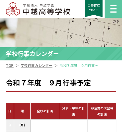
ご寄付に
ついて
学校行事カレンダー
＞
＞
TOP
学校行事カレンダー
令和７年度 ９月行事予定
令和７年度 ９月行事予定
分掌・学年の計
部活動の大会等
日
曜
全校の計画
画
の計画
1
(月)