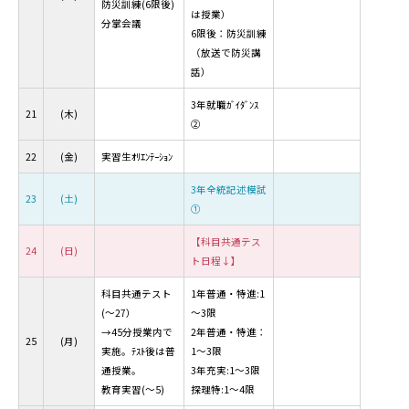
防災訓練(6限後)
は授業）
分掌会議
6限後：防災訓練
（放送で防災講
話）
3年就職ｶﾞｲﾀﾞﾝｽ
21
(木)
②
22
(金)
実習生ｵﾘｴﾝﾃｰｼｮﾝ
3年全統記述模試
23
(土)
①
【科目共通テス
24
(日)
ト日程↓】
科目共通テスト
1年普通・特進:1
(～27）
～3限
→45分授業内で
2年普通・特進：
25
(月)
実施。ﾃｽﾄ後は普
1～3限
通授業。
3年充実:1～3限
教育実習(～5)
探理特:1～4限