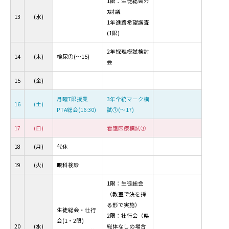
1限：生徒総会ｸﾗ
ｽ討議
13
(水)
1年進路希望調査
(1限)
2年探理模試検討
14
(木)
検尿①(～15)
会
15
(金)
月曜7限授業
3年全統マーク模
16
(土)
PTA総会(16:30)
試①(～17)
17
(日)
看護医療模試①
18
(月)
代休
19
(火)
眼科検診
1限：生徒総会
（教室で決を採
る形で実施）
生徒総会・壮行
2限：壮行会（県
会(1・2限)
20
(水)
総体なしの場合