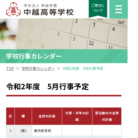
ご寄付に
ついて
学校行事カレンダー
＞
＞
TOP
学校行事カレンダー
令和2年度 5月行事予定
令和2年度 5月行事予定
分掌・学年の計
部活動の大会等
日
曜
全校の計画
画
の計画
1
(金)
創立記念日