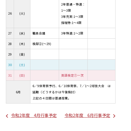
2年普通・特進：
1～3限
26
(火)
3年充実:1～3限
探理特:1～4限
27
(水)
職員会議
3年特進:1～2限
28
(木)
検尿②(～29)
29
(金)
30
(土)
31
(日)
英語検定①一次
6／9体育祭予行、6／10体育祭、7／1～2球技大会 は
6月
延期（どうするかは今後検討）
上記の４日間は普通授業。
令和2年度 4月行事予定
令和2年度 6月行事予定