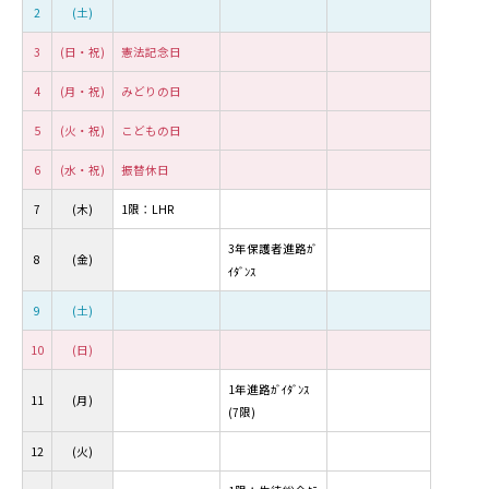
2
(土)
3
(日・祝)
憲法記念日
4
(月・祝)
みどりの日
5
(火・祝)
こどもの日
6
(水・祝)
振替休日
7
(木)
1限：LHR
3年保護者進路ｶﾞ
8
(金)
ｲﾀﾞﾝｽ
9
(土)
10
(日)
1年進路ｶﾞｲﾀﾞﾝｽ
11
(月)
(7限)
12
(火)