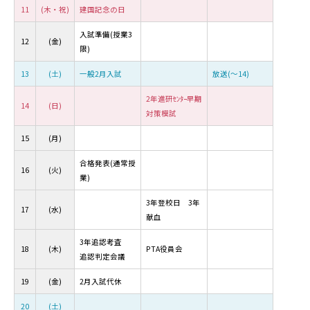
11
(木・祝)
建国記念の日
入試準備(授業3
12
(金)
限)
13
(土)
一般2月入試
放送(～14)
2年進研ｾﾝﾀｰ早期
14
(日)
対策模試
15
(月)
合格発表(通常授
16
(火)
業)
3年登校日 3年
17
(水)
献血
3年追認考査
18
(木)
PTA役員会
追認判定会議
19
(金)
2月入試代休
20
(土)