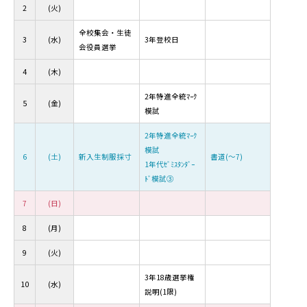
2
(火)
全校集会・生徒
3
(水)
3年登校日
会役員選挙
4
(木)
2年特進全統ﾏｰｸ
5
(金)
模試
2年特進全統ﾏｰｸ
模試
6
(土)
新入生制服採寸
書道(～7)
1年代ｾﾞﾐｽﾀﾝﾀﾞｰ
ﾄﾞ模試③
7
(日)
8
(月)
9
(火)
3年18歳選挙権
10
(水)
説明(1限)