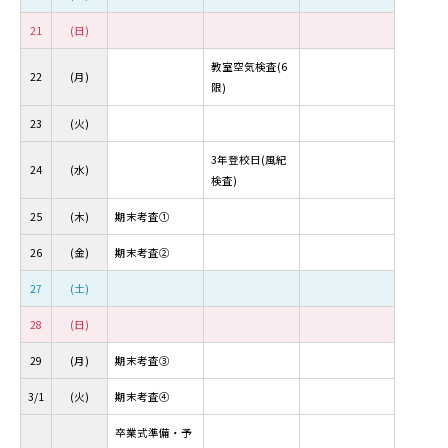
21
(日)
教室空気検査(6
22
(月)
限)
23
(火)
3年登校日(風紀
24
(水)
検査)
25
(木)
期末考査①
26
(金)
期末考査②
27
(土)
28
(日)
29
(月)
期末考査③
3/1
(火)
期末考査④
卒業式準備・予