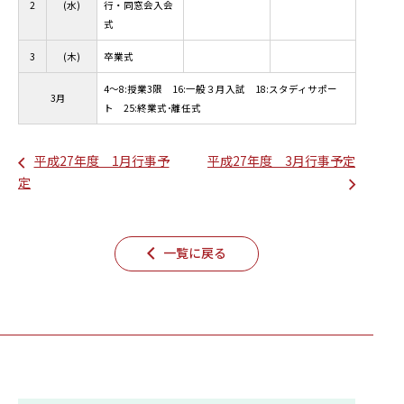
2
(水)
行・同窓会入会
式
3
(木)
卒業式
4～8:授業3限 16:一般３月入試 18:スタディサポー
3月
ト 25:終業式･離任式
平成27年度 1月行事予
平成27年度 3月行事予定
定
一覧に戻る