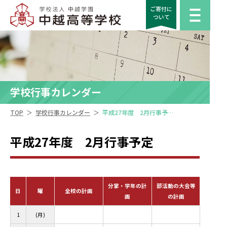
ご寄付に
ついて
学校行事カレンダー
＞
＞
TOP
学校行事カレンダー
平成27年度 2月行事予定
平成27年度 2月行事予定
分掌・学年の計
部活動の大会等
日
曜
全校の計画
画
の計画
1
(月)